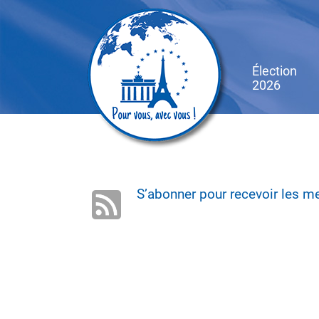
Skip
to
main
content
Élection
2026
S’abonner pour recevoir les 
Septembre-
lettre d'info
octobre