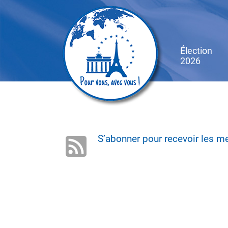
Skip
to
main
content
Élection
2026
S’abonner pour recevoir les 
Projet
de