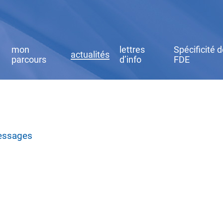
mon
lettres
Spécificité 
actualités
parcours
d’info
FDE
messages