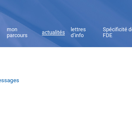
mon
lettres
Spécificité 
actualités
parcours
d’info
FDE
messages