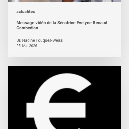
actualités
Message vidéo de la Sénatrice Evelyne Renaud-
Garabedian
Dr. Nadine Fouques-Weiss
25. Mai 2026
Le
droit
au
compte
bancaire