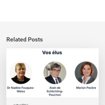
Related Posts
Elections
consulaires:
grand
merci
pour
votre
confiance
renouvelée!