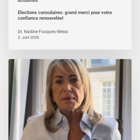
actualités
Elections consulaires: grand merci pour votre
confiance renouvelée!
Dr. Nadine Fouques-Weiss
2. Juni 2026
Message
vidéo
de
la
Sénatrice
Evelyne
Renaud-
Garabedian