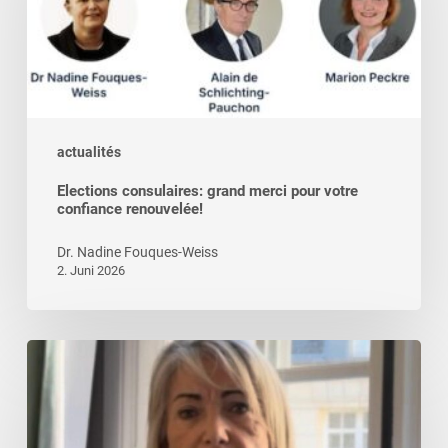
pour
votre
confiance
renouvelée!
actualités
Elections consulaires: grand merci pour votre
confiance renouvelée!
Dr. Nadine Fouques-Weiss
2. Juni 2026
Message
vidéo
de
la