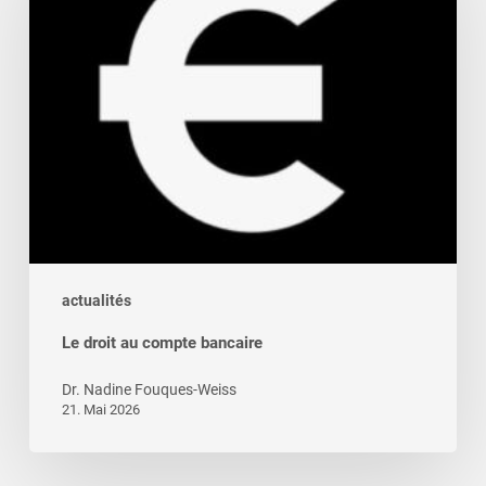
compte
bancaire
actualités
Le droit au compte bancaire
Dr. Nadine Fouques-Weiss
21. Mai 2026