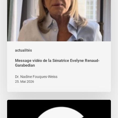
Sénatrice
Evelyne
Renaud-
Garabedian
actualités
Message vidéo de la Sénatrice Evelyne Renaud-
Garabedian
Dr. Nadine Fouques-Weiss
25. Mai 2026
Le
droit
au