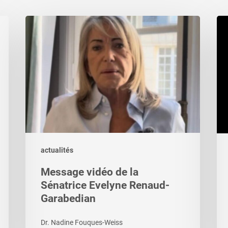
Message
Le
vidéo
dro
de
au
la
co
Sénatrice
ba
Evelyne
Renaud-
Garabedian
actualités
Message vidéo de la
Sénatrice Evelyne Renaud-
Garabedian
Dr. Nadine Fouques-Weiss