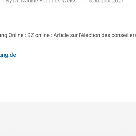
By
Dr. Nadine Fouques-Weiss
5. August 2021
g Online : BZ online : Article sur l’élection des conseille
ung.de