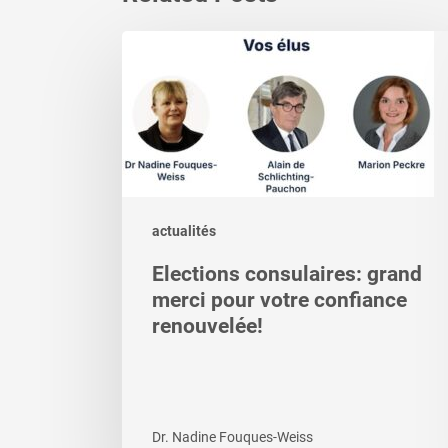
Elections
consulaires:
grand
merci
pour
votre
confiance
renouvelée!
actualités
Elections consulaires: grand
merci pour votre confiance
renouvelée!
Dr. Nadine Fouques-Weiss