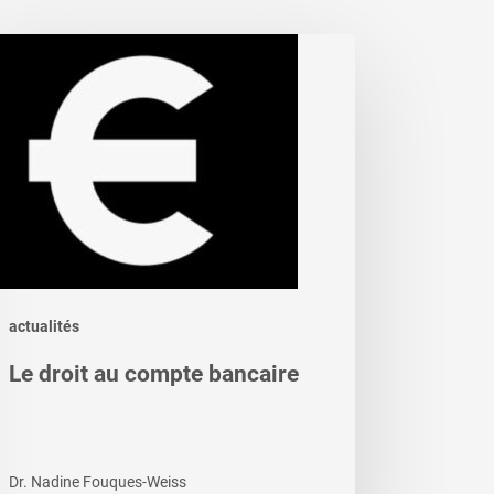
it
mpte
ncaire
actualités
Le droit au compte bancaire
Dr. Nadine Fouques-Weiss