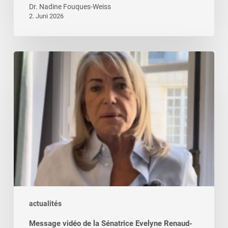
Dr. Nadine Fouques-Weiss
2. Juni 2026
Message
vidéo
de
la
Sénatrice
Evelyne
Renaud-
Garabedian
actualités
Message vidéo de la Sénatrice Evelyne Renaud-