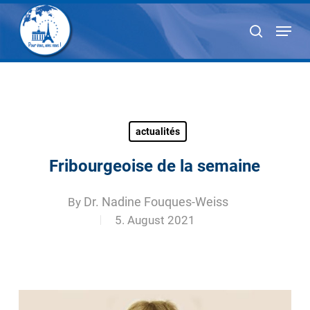
Skip
Menu
to
search
main
content
actualités
Fribourgeoise de la semaine
By
Dr. Nadine Fouques-Weiss
5. August 2021